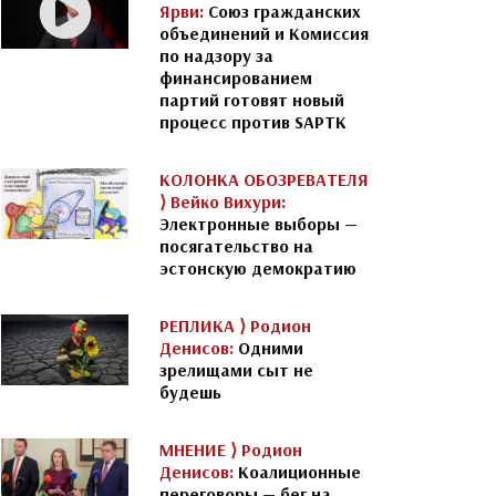
Ярви:
Союз гражданских
объединений и Комиссия
по надзору за
финансированием
партий готовят новый
процесс против SAPTK
КОЛОНКА ОБОЗРЕВАТЕЛЯ
⟩
Вейко Вихури:
Электронные выборы —
посягательство на
эстонскую демократию
РЕПЛИКА ⟩
Родион
Денисов:
Одними
зрелищами сыт не
будешь
МНЕНИЕ ⟩
Родион
Денисов:
Коалиционные
переговоры — бег на