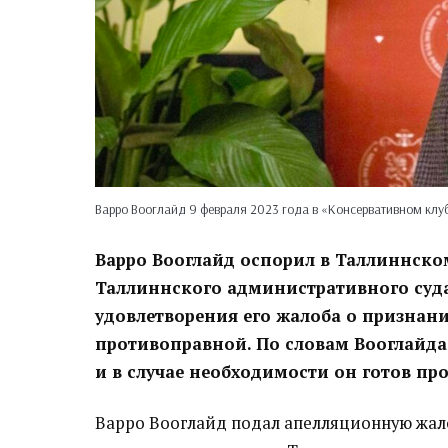
Варро Вооглайд 9 февраля 2023 года в «Консервативном клу
Варро Вооглайд оспорил в Таллиннско
Таллиннского административного суда,
удовлетворения его жалоба о призна
противоправной. По словам Вооглайда
и в случае необходимости он готов про
Варро Вооглайд подал апелляционную жало