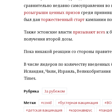
сравнительно недавно самоуправления во 
розыгрыши ценных призов
среди прививши
был дан
торжественный старт
кампании по 
Также эстонские власти
призывают всех
к б
получения второй дозы.
Пока никакой реакции со стороны правител
В числе лидеров по количеству введенных 
Исландия, Чили, Израиль, Великобритания 
Times.
Рубрика
За рубежом
Метки
covid
бустерная вакцинация
ВО
детская вакцинация
коронавирус
панде