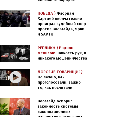
ПОБЕДА ⟩
Флориан
Хартлеб окончательно
проиграл судебный спор
против Вооглайда, Ярви
и SAPTK
РЕПЛИКА ⟩
Родион
Денисов:
Ловкость рук, и
никакого мошенничества
ДОРОГИЕ ТОВАРИЩИ! ⟩
Не важно, как
проголосовали, важно
то, как посчитали
Вооглайд оспорил
законность системы
вакцинационных
паспортов в окружном