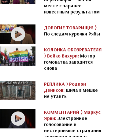
месте с заранее
известным результатом
ДОРОГИЕ ТОВАРИЩИ! ⟩
По следам курочки Рябы
КОЛОНКА ОБОЗРЕВАТЕЛЯ
⟩
Вейко Вихури:
Мотор
гомокатка заводится
снова
РЕПЛИКА ⟩
Родион
Денисов:
Шила в мешке
не утаить
КОММЕНТАРИЙ ⟩
Маркус
Ярви:
Электронное
голосование и
нестерпимые страдания
«поющего народа»