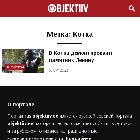
Метка:
Котка
В Котка демонтировали
памятник Ленину
За рубежом
5. Окт 2022
О портале
Портал
rus.objektiiv.ee
является русской версией портала
objektiiv.ee
, который честно освещает события в Эстонии
и за рубежом, опираясь на традиционные
консервативные ценности.
Подробнее