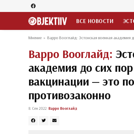
ВСЕ НОВОСТИ
ЭСТ
Мнение
»
Варро Вооглайд: Эстонская военная академия д
Варро Вооглайд:
Эст
академия до сих пор
вакцинации — это п
противозаконно
8. Сен 2022
Варро Вооглайд