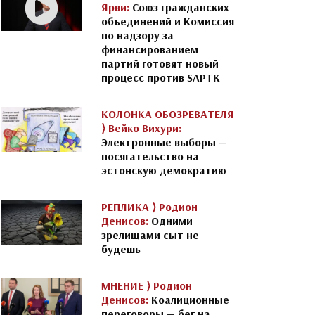
Ярви:
Союз гражданских
объединений и Комиссия
по надзору за
финансированием
партий готовят новый
процесс против SAPTK
КОЛОНКА ОБОЗРЕВАТЕЛЯ
⟩
Вейко Вихури:
Электронные выборы —
посягательство на
эстонскую демократию
РЕПЛИКА ⟩
Родион
Денисов:
Одними
зрелищами сыт не
будешь
МНЕНИЕ ⟩
Родион
Денисов:
Коалиционные
переговоры — бег на