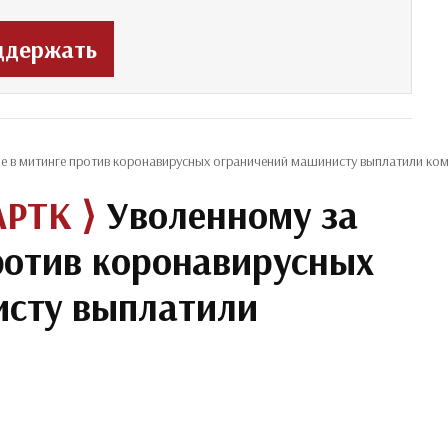
ддержать
е в митинге против коронавирусных ограничений машинисту выплатили ко
APTK ⟩
Уволенному за
против коронавирусных
исту выплатили