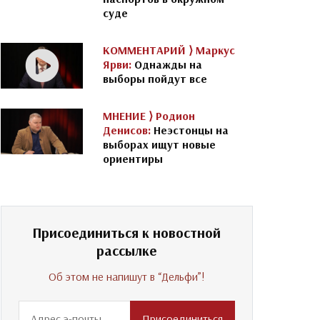
суде
КОММЕНТАРИЙ ⟩
Маркус
Ярви:
Однажды на
выборы пойдут все
МНЕНИЕ ⟩
Родион
Денисов:
Неэстонцы на
выборах ищут новые
ориентиры
Присоединиться к новостной
рассылке
Об этом не напишут в “Дельфи”!
Присоединиться