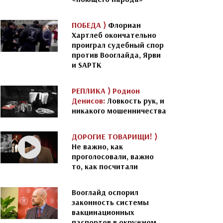
ПОБЕДА ⟩
Флориан
Хартлеб окончательно
проиграл судебный спор
против Вооглайда, Ярви
и SAPTK
РЕПЛИКА ⟩
Родион
Денисов:
Ловкость рук, и
никакого мошенничества
ДОРОГИЕ ТОВАРИЩИ! ⟩
Не важно, как
проголосовали, важно
то, как посчитали
Вооглайд оспорил
законность системы
вакцинационных
паспортов в окружном