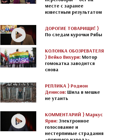
месте с заранее
известным результатом
ДОРОГИЕ ТОВАРИЩИ! ⟩
По следам курочки Рябы
КОЛОНКА ОБОЗРЕВАТЕЛЯ
⟩
Вейко Вихури:
Мотор
гомокатка заводится
снова
РЕПЛИКА ⟩
Родион
Денисов:
Шила в мешке
не утаить
КОММЕНТАРИЙ ⟩
Маркус
Ярви:
Электронное
голосование и
нестерпимые страдания
«поющего народа»