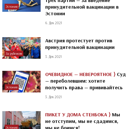
трех партий — за введение
принудительной вакцинации в
Эстония
Эстонии
6. Дек 2021
Австрия протестует против
принудительной вакцинации
За рубежом
3. Дек 2021
ОЧЕВИДНОЕ — НЕВЕРОЯТНОЕ ⟩
Суд
— переболевшим: хотите
получить права — прививайтесь
Эстония
3. Дек 2021
ПИКЕТ У ДОМА СТЕНБОКА ⟩
Мы
не отступим, мы не сдадимся,
мы не боимся!
Эстония