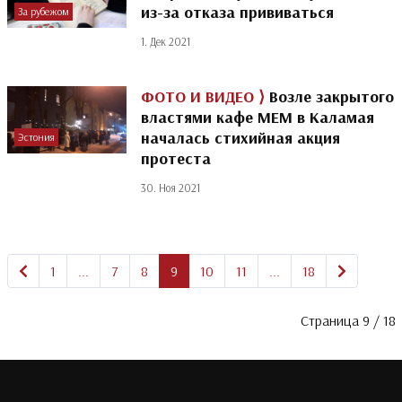
из-за отказа прививаться
За рубежом
1. Дек 2021
ФОТО И ВИДЕО ⟩
Возле закрытого
властями кафе МЕМ в Каламая
началась стихийная акция
Эстония
протеста
30. Ноя 2021
Предыдущая
На след
1
...
7
8
9
10
11
...
18
Страница 9 / 18